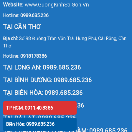
Website
:
www.GuongKinhSaiGon.Vn
Hotline:
0989.685.236
TẠI CẦN THƠ
Địa chỉ:
Số 98 Đường Trần Văn Trà, Hưng Phú, Cái Răng, Cần
Thơ
Hotline:
0918178386
TẠI LONG AN:
0989.685.236
TẠI BÌNH DƯƠNG:
0989.685.236
TẠI BIÊN HÒA:
0989.685.236
TẠI VŨNG TÀU:
0989.685.236
TPHCM: 0911.40.8386
TẠI ĐÀ LẠT:
0989.685.236
Biền Hòa: 0989.685.236
TẠI PHAN RANG THÁP CHÀM:
0989.685.236