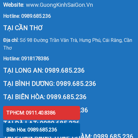
Website
:
www.GuongKinhSaiGon.Vn
Hotline:
0989.685.236
TẠI CẦN THƠ
Địa chỉ:
Số 98 Đường Trần Văn Trà, Hưng Phú, Cái Răng, Cần
Thơ
Hotline:
0918178386
TẠI LONG AN:
0989.685.236
TẠI BÌNH DƯƠNG:
0989.685.236
TẠI BIÊN HÒA:
0989.685.236
TẠI VŨNG TÀU:
0989.685.236
TPHCM: 0911.40.8386
TẠI ĐÀ LẠT:
0989.685.236
Biền Hòa: 0989.685.236
TẠI PHAN RANG THÁP CHÀM:
0989.685.236