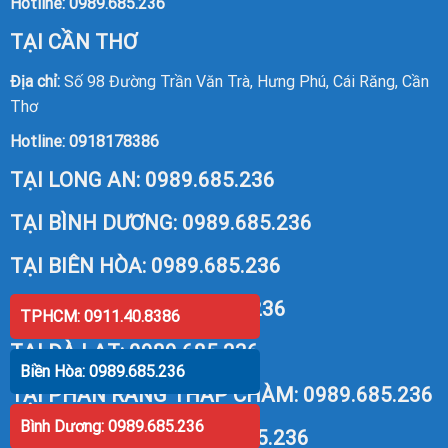
Hotline:
0989.685.236
TẠI CẦN THƠ
Địa chỉ:
Số 98 Đường Trần Văn Trà, Hưng Phú, Cái Răng, Cần
Thơ
Hotline:
0918178386
TẠI LONG AN:
0989.685.236
TẠI BÌNH DƯƠNG:
0989.685.236
TẠI BIÊN HÒA:
0989.685.236
TẠI VŨNG TÀU:
0989.685.236
TPHCM: 0911.40.8386
TẠI ĐÀ LẠT:
0989.685.236
Biền Hòa: 0989.685.236
TẠI PHAN RANG THÁP CHÀM:
0989.685.236
Bình Dương: 0989.685.236
TẠI PHAN THIẾT:
0989.685.236