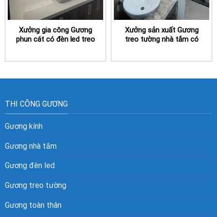
Xưởng gia công Gương
Xưởng sản xuất Gương
phun cát có đèn led treo
treo tường nhà tắm có
nhà tắm TPHCM
đèn led TPHCM
THI CÔNG GƯƠNG
Gương kính
Gương nhà tắm
Gương đèn led
Gương treo tường
Gương toàn thân