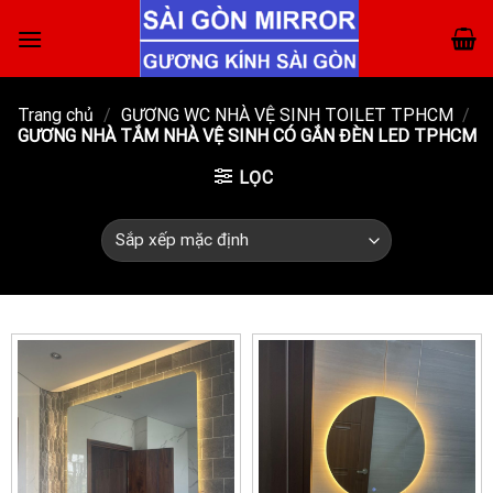
Skip
to
content
Trang chủ
/
GƯƠNG WC NHÀ VỆ SINH TOILET TPHCM
/
GƯƠNG NHÀ TẮM NHÀ VỆ SINH CÓ GẮN ĐÈN LED TPHCM
LỌC