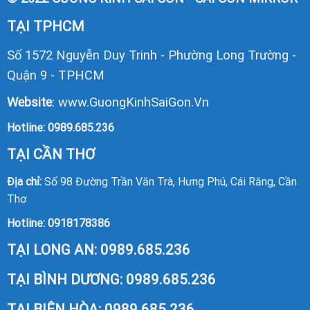
TẠI TPHCM
Số 1572 Nguyễn Duy Trinh - Phường Long Trường -
Quận 9 - TPHCM
Website
:
www.GuongKinhSaiGon.Vn
Hotline:
0989.685.236
TẠI CẦN THƠ
Địa chỉ:
Số 98 Đường Trần Văn Trà, Hưng Phú, Cái Răng, Cần
Thơ
Hotline:
0918178386
TẠI LONG AN:
0989.685.236
TẠI BÌNH DƯƠNG:
0989.685.236
TẠI BIÊN HÒA:
0989.685.236