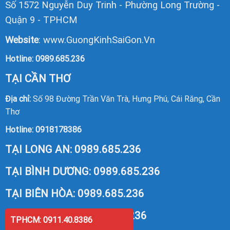
Số 1572 Nguyễn Duy Trinh - Phường Long Trường -
Quận 9 - TPHCM
Website
:
www.GuongKinhSaiGon.Vn
Hotline:
0989.685.236
TẠI CẦN THƠ
Địa chỉ:
Số 98 Đường Trần Văn Trà, Hưng Phú, Cái Răng, Cần
Thơ
Hotline:
0918178386
TẠI LONG AN:
0989.685.236
TẠI BÌNH DƯƠNG:
0989.685.236
TẠI BIÊN HÒA:
0989.685.236
TẠI VŨNG TÀU:
0989.685.236
TPHCM: 0911.40.8386