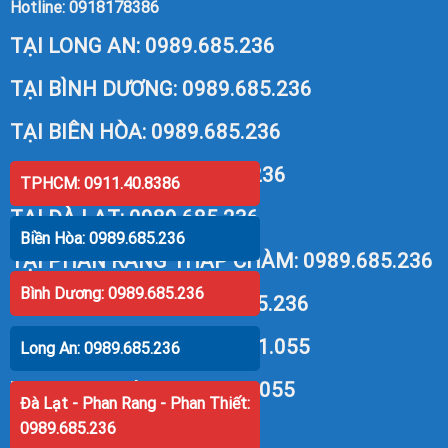
Hotline:
0918178386
TẠI LONG AN:
0989.685.236
TẠI BÌNH DƯƠNG:
0989.685.236
TẠI BIÊN HÒA:
0989.685.236
TẠI VŨNG TÀU:
0989.685.236
TPHCM: 0911.40.8386
TẠI ĐÀ LẠT:
0989.685.236
Biền Hòa: 0989.685.236
TẠI PHAN RANG THÁP CHÀM:
0989.685.236
Bình Dương: 0989.685.236
TẠI PHAN THIẾT:
0989.685.236
TẠI NHA TRANG:
091.66.11.055
Long An: 0989.685.236
TẠI QUY NHƠN:
091.66.11.055
Đà Lạt - Phan Rang - Phan Thiết:
0989.685.236